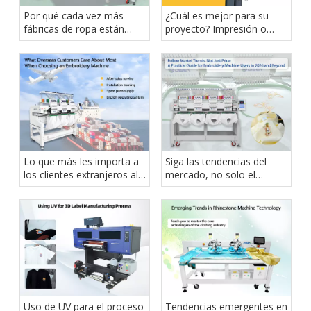
Por qué cada vez más
¿Cuál es mejor para su
fábricas de ropa están
proyecto? Impresión o
cambiando a máquinas de
bordado DTF
bordar de cabezales
múltiples
Lo que más les importa a
Siga las tendencias del
los clientes extranjeros al
mercado, no solo el
elegir una máquina de
precio: una guía práctica
bordar
para usuarios de máquinas
de bordar en 2026 y más
allá
Uso de UV para el proceso
Tendencias emergentes en