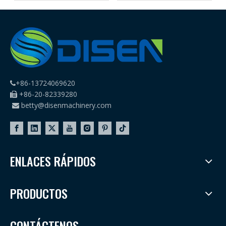
la producción profesional
ropa.
de gorras
+86-13724069620

+86-20-82339280

betty@disenmachinery.com

ENLACES RÁPIDOS
PRODUCTOS
CONTÁCTENOS