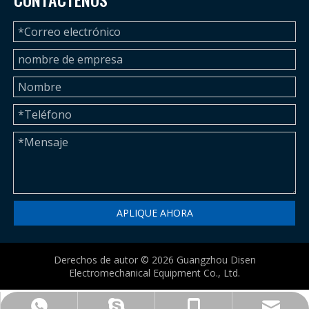
APLIQUE AHORA
Derechos de autor ©
2026
Guangzhou Disen
Electromechanical Equipment Co., Ltd.
betty@disenmachinery.com
+86-13724069620
+86-13724069620
+86-13724069620