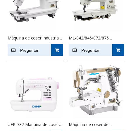
Máquina de coser industrial
ML-842/845/872/875
de puntada de cadena de
máquina de coser de cuero
alta velocidad ML-
Preguntar
para máquina de coser
Preguntar
3800/3800D
Industrial de doble aguja
para trabajo pesado
UFR-787 Máquina de coser
Máquina de coser de
de computadora
enclavamiento industrial