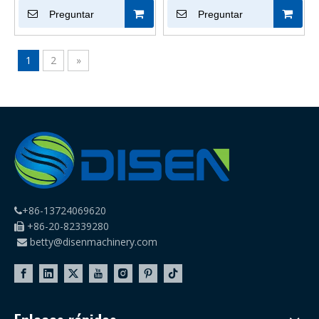
multifunción de alta
Preguntar
para camisetas de ropa
Preguntar
velocidad de 72 puntadas
interior de alta velocidad
ML-600
1
2
»
+86-13724069620

+86-20-82339280

betty@disenmachinery.com
