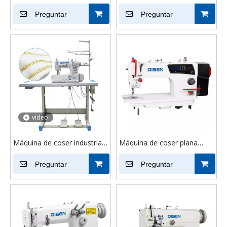
pespunte por computadora
Industrial de alta velocidad
de accionamiento directo
Preguntar
DS-781D para camisetas,
Preguntar
DSC-8800 | Equipos de
ropa deportiva, máquina de
costura industriales
ojal recto
vídeo
Máquina de coser industrial
Máquina de coser plana
de alta velocidad DS-500D
integrada por computadora
Máquina de coser
Preguntar
M5
Preguntar
entrelazada de tela de
puntada de 5 hilos