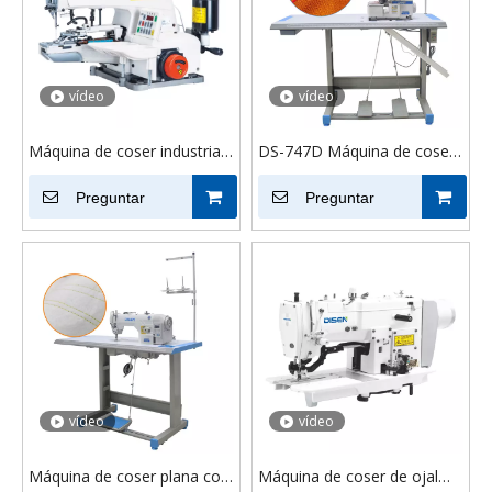
vídeo
vídeo
Máquina de coser industrial
DS-747D Máquina de coser
de botones con
industrial Overlock 4 hilos
accionamiento directo por
Preguntar
para sobrebordado de Jack
Preguntar
computadora DS-373D para
de manga de toalla
chaquetas
vídeo
vídeo
Máquina de coser plana con
Máquina de coser de ojal