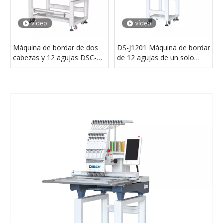
DSC-J1201 Mini Máquina de bordado de una sola cabeza 30*40 cm Patina
Uso industrial automatizado automático del hogar de la máquina del bordado DS-J1501
vídeo
vídeo
Máquina de bordar de dos
DS-J1201 Máquina de bordar
cabezas y 12 agujas DSC-
de 12 agujas de un solo
J1202
cabezal a la venta
vídeo
vídeo
Máquina de bordar computarizada de cabezal único de gran formato DS-J1201L
Máquina de bordado de cinta de cordón Agujas 9/12 para tela