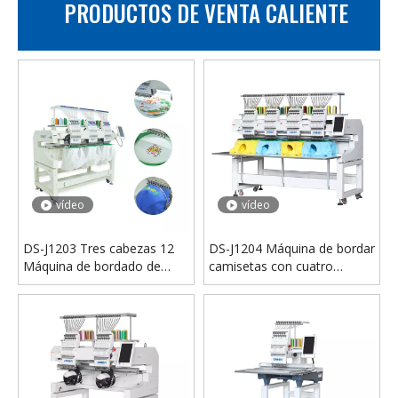
PRODUCTOS DE VENTA CALIENTE
vídeo
Tipo de puente Máquina de bordado de una sola cabeza 50*80 Área de bordado
Máquina de bordar, gorra de fábrica, máquina de bordar camisetas, área 1200*500, bordado multifuncional
vídeo
vídeo
DS-J1203 Tres cabezas 12
DS-J1204 Máquina de bordar
Máquina de bordado de
camisetas con cuatro
agujas
cabezas y 12 agujas
vídeo
vídeo