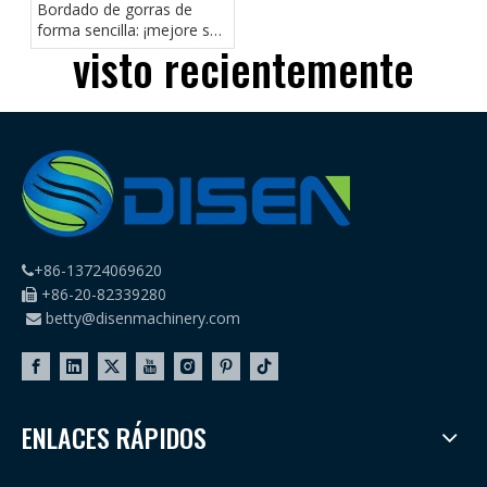
Bordado de gorras de
forma sencilla: ¡mejore su
visto recientemente
colección de gorras!
+86-13724069620

+86-20-82339280

betty@disenmachinery.com

ENLACES RÁPIDOS