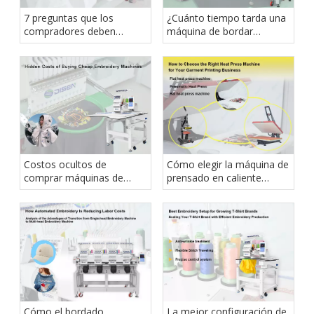
7 preguntas que los
¿Cuánto tiempo tarda una
compradores deben
máquina de bordar
hacerse antes de elegir un
industrial en amortizarse?
proveedor de máquinas de
bordar
Costos ocultos de
Cómo elegir la máquina de
comprar máquinas de
prensado en caliente
bordar baratas
adecuada para su negocio
de impresión de prendas
Cómo el bordado
La mejor configuración de