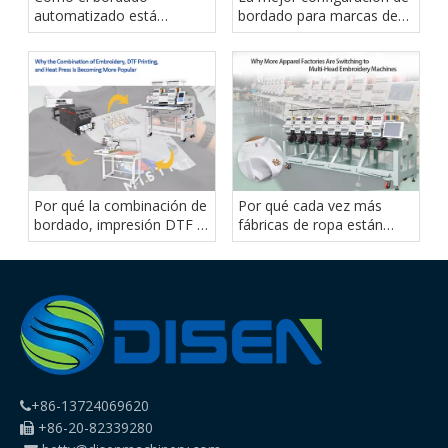
automatizado está
bordado para marcas de
reduciendo los costos
camisetas en crecimiento
laborales
Por qué la combinación de
Por qué cada vez más
bordado, impresión DTF y
fábricas de ropa están
prensa térmica se está
cambiando a máquinas de
volviendo más popular
bordar de cabezales
múltiples
+86-13724069620

+86-20-82339280
