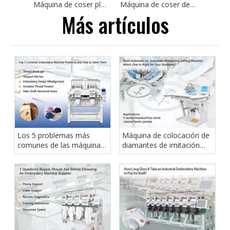
Máquina de coser plana con pespunte por computadora de accionamiento directo DSC-8800 | Equipos de costura industriales
Máquina de coser de ojal Industrial de alta velocidad DS-781D para camisetas, ropa deportiva, máquina de ojal recto
Más artículos
Los 5 problemas más
Máquina de colocación de
comunes de las máquinas
diamantes de imitación
de bordar y cómo
semiautomática o
resolverlos
automática: ¿cuál es la
adecuada para su
negocio?