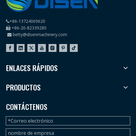
+86-13724069620

+86-20-82339280

betty@disenmachinery.com

ENLACES RÁPIDOS
PRODUCTOS
CONTÁCTENOS