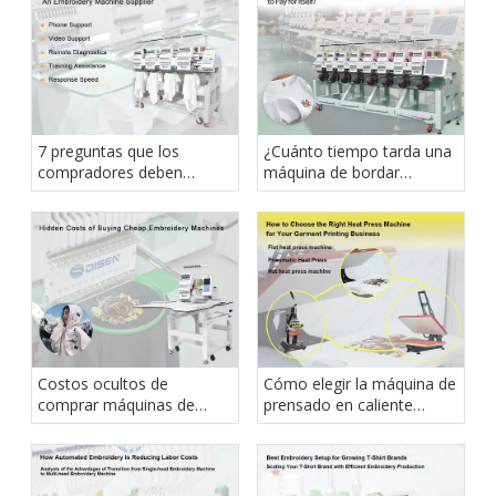
adecuada para su
negocio?
7 preguntas que los
¿Cuánto tiempo tarda una
compradores deben
máquina de bordar
hacerse antes de elegir un
industrial en amortizarse?
proveedor de máquinas de
bordar
Costos ocultos de
Cómo elegir la máquina de
comprar máquinas de
prensado en caliente
bordar baratas
adecuada para su negocio
de impresión de prendas