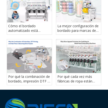
Cómo el bordado
La mejor configuración de
automatizado está
bordado para marcas de
reduciendo los costos
camisetas en crecimiento
laborales
Por qué la combinación de
Por qué cada vez más
bordado, impresión DTF y
fábricas de ropa están
prensa térmica se está
cambiando a máquinas de
volviendo más popular
bordar de cabezales
múltiples