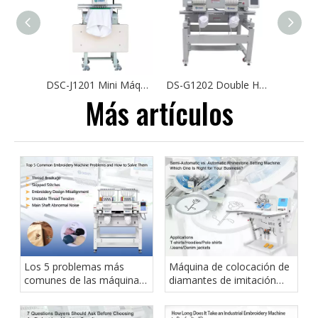
DSC-J1201 Mini Máquina de bordado de una sola cabeza 30*40 cm Patina
DS-G1202 Double Head Cap Bordery Machine Price Bajo Camisetas Flat Logotipo Bordado
Más artículos
Los 5 problemas más
Máquina de colocación de
comunes de las máquinas
diamantes de imitación
de bordar y cómo
semiautomática o
resolverlos
automática: ¿cuál es la