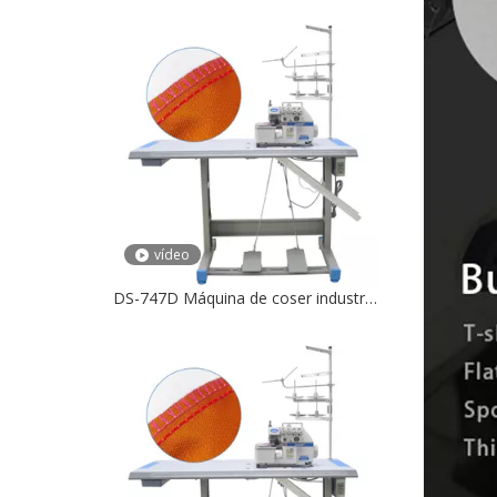
vídeo
DS-747D Máquina de coser industrial Overlock 4 hilos para sobrebordado de Jack de manga de toalla