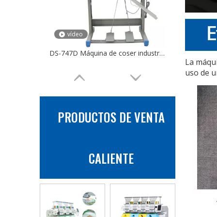
vídeo
DS-747D Máquina de coser industrial Overlock 4 hilos para sobrebordado de Jack de manga de toalla
La máqui
uso de u
PRODUCTOS DE VENTA
CALIENTE
vídeo
Máquina de coser industrial de botones con accionamiento directo por computadora DS-373D para chaquetas