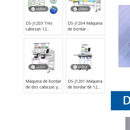
vídeo
vídeo
DS-J1203 Tres
DS-J1204 Máquina
cabezas 12
de bordar
Máquina de
camisetas con
bordado de agujas
cuatro cabezas y
12 agujas
vídeo
vídeo
vídeo
Máquina de coser industrial de botones con accionamiento directo por computadora DS-373D para chaquetas
Máquina de bordar
DS-J1201 Máquina
de dos cabezas y
de bordar de 12
12 agujas DSC-
agujas de un solo
J1202
cabezal a la venta