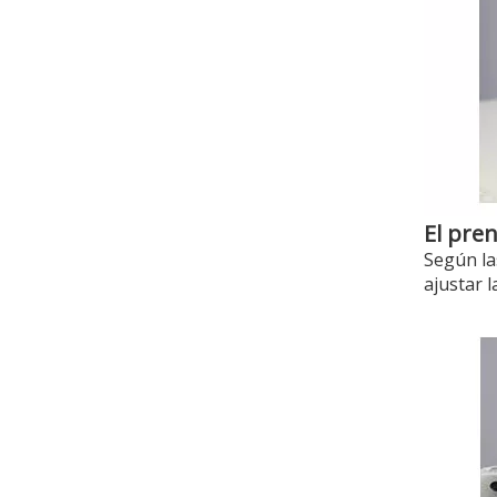
CBT-0202 Máquina de coser de cuatro funciones
El pren
Según la
ajustar l
CBT-0202 Máquina de coser de cuatro funciones