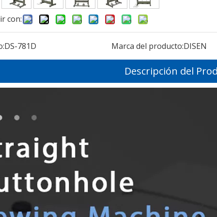
r con:
o:
DS-781D
Marca del producto:
DISEN
Descripción del Pro