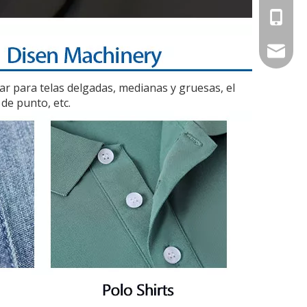
+86-13
betty@d
r para telas delgadas, medianas y gruesas, el
de punto, etc.