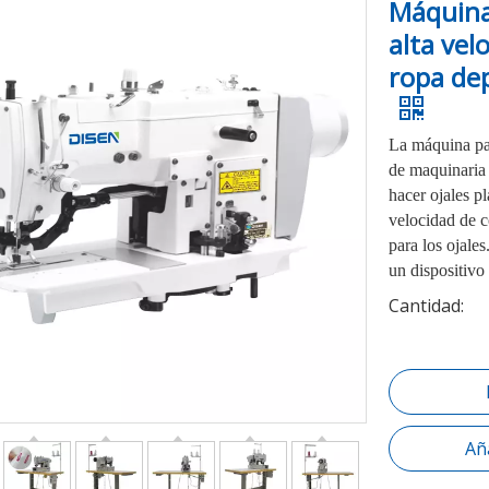
Máquina 
alta vel
ropa dep
La máquina par
de maquinaria 
hacer ojales pl
velocidad de c
para los ojale
un dispositivo
Cantidad:
Aña