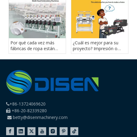
Por qué cada vez más
¿Cuál es mejor para su
fábricas de ropa están
proyecto? Impresión o
cambiando a máquinas de
bordado DTF
bordar de cabezales
múltiples
+86-13724069620

+86-20-82339280

betty@disenmachinery.com
