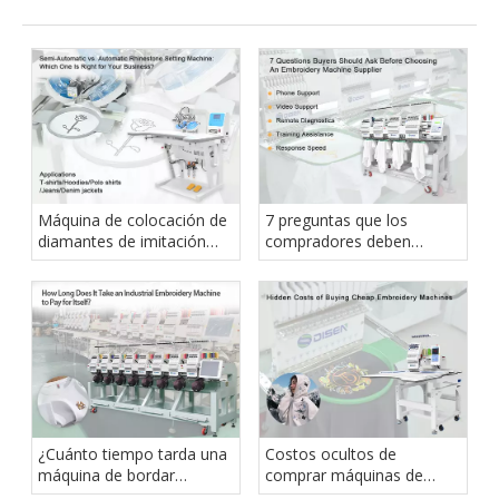
Máquina de colocación de
7 preguntas que los
diamantes de imitación
compradores deben
semiautomática o
hacerse antes de elegir un
automática: ¿cuál es la
proveedor de máquinas de
adecuada para su
bordar
negocio?
¿Cuánto tiempo tarda una
Costos ocultos de
máquina de bordar
comprar máquinas de
industrial en amortizarse?
bordar baratas