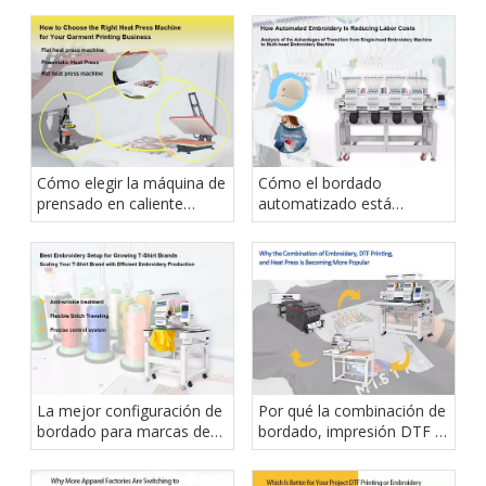
Cómo elegir la máquina de
Cómo el bordado
prensado en caliente
automatizado está
adecuada para su negocio
reduciendo los costos
de impresión de prendas
laborales
La mejor configuración de
Por qué la combinación de
bordado para marcas de
bordado, impresión DTF y
camisetas en crecimiento
prensa térmica se está
volviendo más popular