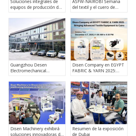
Soluciones integrales de
ASFW-NAIROBI Semana
equipos de producción de
del textil y el cuero de
Jersey | Maquinaria de
África Oriental 2026:
ropa Disen
conozca Disen Machinery
Guangzhou Desen
Disen Company en EGYPT
Electromechanical
FABRIC & YARN 2025:
Equipment Co., Ltd
traerá equipos textiles
avanzados a El Cairo
Disen Machinery exhibirá
Resumen de la exposición
soluciones innovadoras de
de Dubai