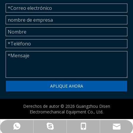
APLIQUE AHORA
Derechos de autor ©
2026
Guangzhou Disen
Electromechanical Equipment Co., Ltd.
betty@disenmachinery.com
+86-13724069620
+86-13724069620
+86-13724069620