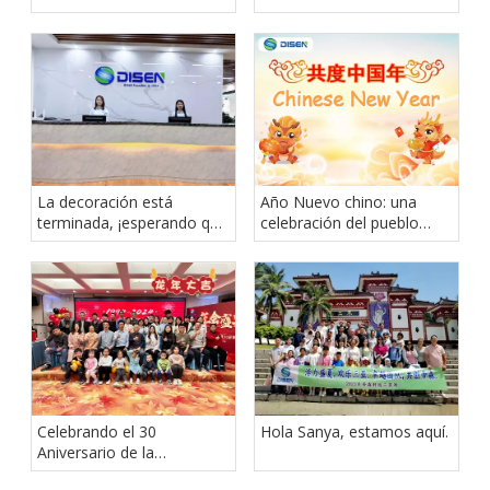
impresión y textiles en
(NGTEX)
La decoración está
Año Nuevo chino: una
terminada, ¡esperando que
celebración del pueblo
sientas esta comodidad y
chino en todo el mundo
belleza únicas!
Celebrando el 30
Hola Sanya, estamos aquí.
Aniversario de la
Compañía Disen