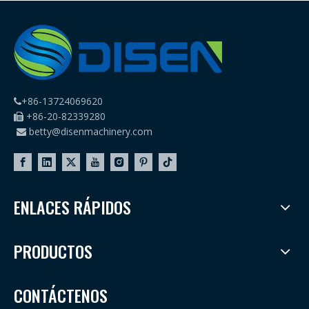
+86-13724069620

+86-20-82339280

betty@disenmachinery.com

ENLACES RÁPIDOS
PRODUCTOS
CONTÁCTENOS