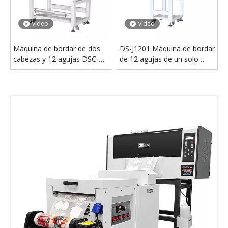
DS-M701PW DTF INTERJET IMPRESOR
Impresora de película de PET DS-MC301 30cm A3 DTF con cabezas XP600 y máquina de agitación de polvo
vídeo
vídeo
Máquina de bordar de dos
DS-J1201 Máquina de bordar
cabezas y 12 agujas DSC-
de 12 agujas de un solo
J1202
cabezal a la venta
vídeo
vídeo
DS-MC760DW A1 Digital DTF Impresora 60 cm PET PET Película 2 o 4 cabezas 70 cm Máquina DTF
Impresora DTF I1600 dual DS-YD de 30 cm | Máquina de impresión de camisetas con película PET A3