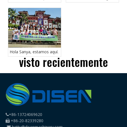
DTF
en innovación en comercio
exterior
Hola Sanya, estamos aquí.
visto recientemente
+86-13724069620

+86-20-82339280

betty@disenmachinery.com
