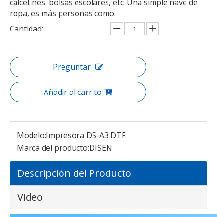
calcetines, bolsas escolares, etc. Una simple nave de
ropa, es más personas como.
Cantidad:
Preguntar
Añadir al carrito
vídeo
Impresora UV DTF de 60 cm con impresión de pegatinas de cristal I3200
Impresora de película de PET DS-MC301 30cm A3 DTF con cabezas XP600 y máquina de agitación de polvo
Modelo:
Impresora DS-A3 DTF
Marca del producto:
DISEN
Descripción del Producto
Video