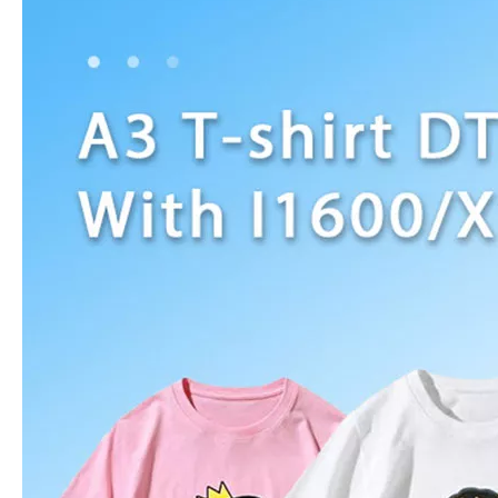
vídeo
Impresora de película de PET DS-MC301 30cm A3 DTF con cabezas XP600 y máquina de agitación de polvo