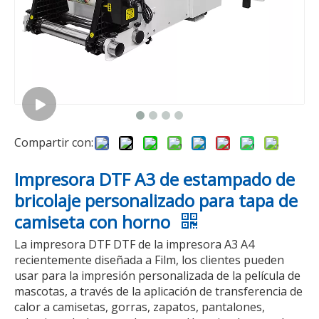
vídeo
Impresora DTF I1600 dual DS-YD de 30 cm | Máquina de impresión de camisetas con película PET A3
Impresora UV DTF de 60 cm con impresión de pegatinas de cristal I3200
Compartir con:
Impresora DTF A3 de estampado de
bricolaje personalizado para tapa de
camiseta con horno
La impresora DTF DTF de la impresora A3 A4
recientemente diseñada a Film, los clientes pueden
usar para la impresión personalizada de la película de
vídeo
mascotas, a través de la aplicación de transferencia de
calor a camisetas, gorras, zapatos, pantalones,
DS-M701PW DTF INTERJET IMPRESOR
Impresora UV DTF de 60 cm con impresión de pegatinas de cristal I3200