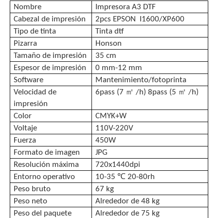
Nombre
Impresora A3 DTF
Cabezal de impresión
2pcs EPSON I1600/XP600
Tipo de tinta
Tinta dtf
Pizarra
Honson
Tamaño de impresión
35 cm
Espesor de impresión
0 mm-12 mm
Software
Mantenimiento/fotoprinta
㎡
㎡
Velocidad de
6pass (7
/h) 8pass (5
/h)
impresión
Color
CMYK+W
Voltaje
110V-220V
Fuerza
450W
Formato de imagen
JPG
Resolución máxima
720x1440dpi
℃
Entorno operativo
10-35
20-80rh
Peso bruto
67 kg
Peso neto
Alrededor de 48 kg
Peso del paquete
Alrededor de 75 kg