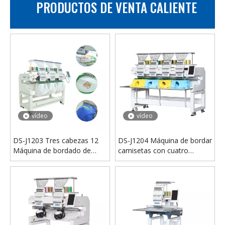
PRODUCTOS DE VENTA CALIENTE
vídeo
vídeo
Impresora DTF I1600 dual DS-YD de 30 cm | Máquina de impresión de camisetas con película PET A3
DS-M701PW DTF INTERJET IMPRESOR
vídeo
vídeo
DS-J1203 Tres cabezas 12
DS-J1204 Máquina de bordar
Máquina de bordado de
camisetas con cuatro
agujas
cabezas y 12 agujas
vídeo
vídeo