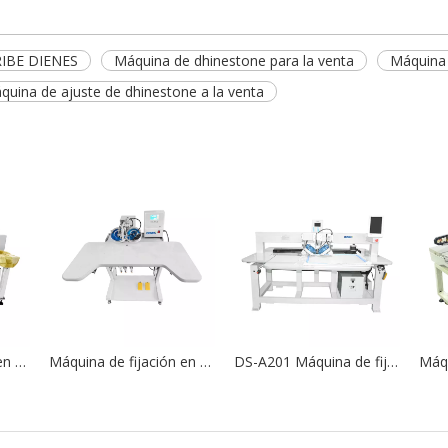
IBE DIENES
Máquina de dhinestone para la venta
Máquina 
quina de ajuste de dhinestone a la venta
s
Máquina de fijación en caliente ultrasónica cristalina de la máquina del diamante artificial de la tela completamente automática DS-S202
Máquina de fijación en caliente de diamantes de imitación por ultrasonido semiautomática DS-S201 para prendas de tela textil
DS-A201 Máquina de fijación en caliente de diamantes de imitación completamente automática de doble disco de cabezal único para uso industrial