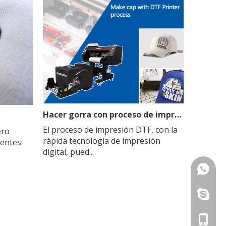
Hacer gorra con proceso de impresora DTF
El proceso de impresión DTF, con la
ero
rápida tecnología de impresión
ientes
digital, pued...
+86-13
+86-13
+86-13