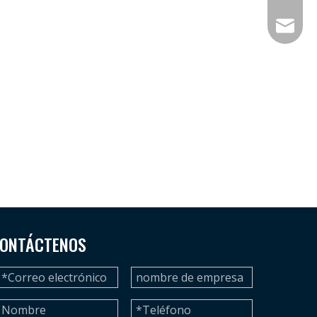
betty@d
ONTÁCTENOS