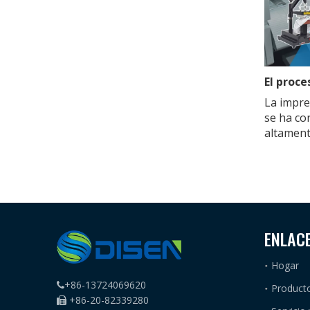
La impre
se ha co
altamente 
ENLAC
Hogar
+86-13724069620

Product
+86-20-82339280
