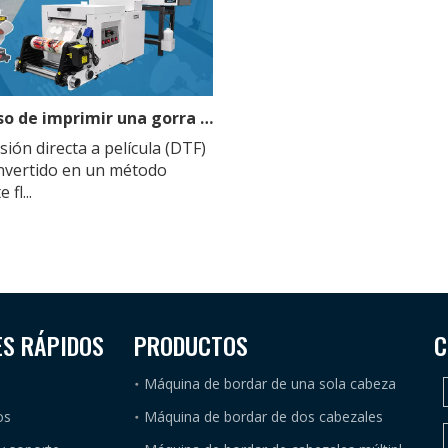
El proceso de imprimir una gorra con una impresora DTF
sión directa a película (DTF)
nvertido en un método
fl...
ES RÁPIDOS
PRODUCTOS
C
Máquina de bordar de una sola cabeza
os
Máquina de bordar de dos cabezales