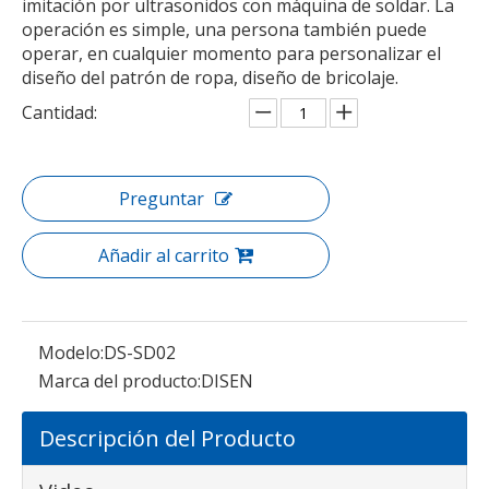
imitación por ultrasonidos con máquina de soldar. La
Máquina de fijación en caliente de diamantes de imitación por ultrasonido semiautomática DS-S201 para prendas de tela textil
Máquina de fijación en caliente de diamantes de imitación por ultrasonido semiautomática DS-S201 para prendas de tela textil
operación es simple, una persona también puede
operar, en cualquier momento para personalizar el
diseño del patrón de ropa, diseño de bricolaje.
Cantidad:
Preguntar
Añadir al carrito
Máquina de bordado en caliente de diamantes de imitación multifunción para computadora
Máquina de bordado en caliente de diamantes de imitación multifunción para computadora
Modelo:
DS-SD02
Marca del producto:
DISEN
Descripción del Producto