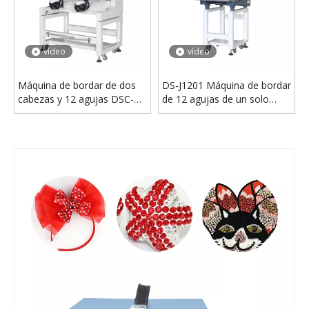
vídeo
vídeo
DS-A201 Máquina de fijación en caliente de diamantes de imitación completamente automática de doble disco de cabezal único para uso industrial
Máquina de fijación en caliente de diamantes de imitación por ultrasonido semiautomática DS-S201 para prendas de tela textil
vídeo
vídeo
Máquina de bordar de dos
DS-J1201 Máquina de bordar
cabezas y 12 agujas DSC-
de 12 agujas de un solo
J1202
cabezal a la venta
vídeo
Máquina de fijación en caliente ultrasónica cristalina de la máquina del diamante artificial de la tela completamente automática DS-S202
HT-D de piedra de cristal automática, máquina de cepillado y sacudida de papel de transferencia de diamantes de imitación modificada, máquina para hacer motivos de diamantes de imitación con fijación en caliente