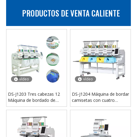
PRODUCTOS DE VENTA CALIENTE
vídeo
vídeo
Máquina de fijación en caliente ultrasónica cristalina de la máquina del diamante artificial de la tela completamente automática DS-S202
DS-A201 Máquina de fijación en caliente de diamantes de imitación completamente automática de doble disco de cabezal único para uso industrial
vídeo
vídeo
DS-J1203 Tres cabezas 12
DS-J1204 Máquina de bordar
Máquina de bordado de
camisetas con cuatro
agujas
cabezas y 12 agujas