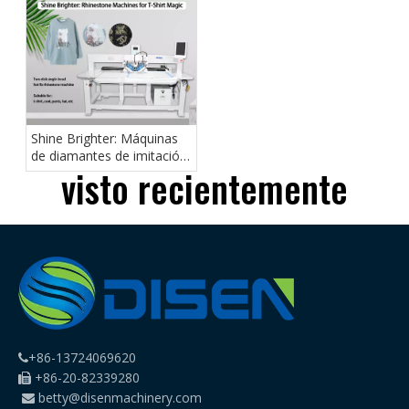
accesorios?
Shine Brighter: Máquinas
de diamantes de imitación
visto recientemente
para camisetas mágicas
+86-13724069620

+86-20-82339280

betty@disenmachinery.com
