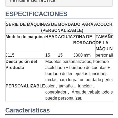
ESPECIFICACIONES
SERIE DE MÁQUINAS DE BORDADO PARA ACOLCHA
(PERSONALIZABLE)
Modelo de máquina
HEAD
AGUJA
ZONA DE
TAMAÑO
BORDADO
DE LA
MÁQUINA
J115
15
15
3300 mm
personaliza
Descripción del
Modelos personalizados, bordado
Producto
acolchado + bordado de cuentas +
bordado de lentejuelas funciones
mixtas para lograr un bordado perfecto
PERSONALIZABLE
color
，
tamaño
，
función
，
controlador
，
Área de trabajo todo se
puede personalizar.
Características