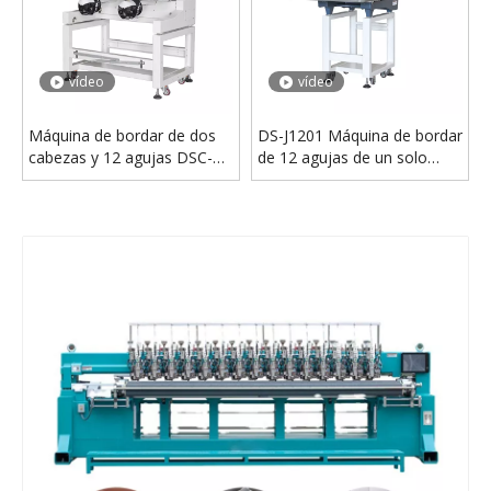
vídeo
vídeo
Camiseta con logo textil profesional, máquina de bordar plana de 15 cabezales y 9 agujas de China
Máquina de bordado Industrial de cabezales múltiples, DS-J1206, alta velocidad, camiseta, gorra, máquina de bordado Six Haed
vídeo
vídeo
Máquina de bordar de dos
DS-J1201 Máquina de bordar
cabezas y 12 agujas DSC-
de 12 agujas de un solo
J1202
cabezal a la venta
vídeo
33 21 Cabezas Puntada Densidad Máquina De Bordado De Cabezas Múltiples Para La Decoración Del Hogar
DS-J1203 Tres cabezas 12 Máquina de bordado de agujas