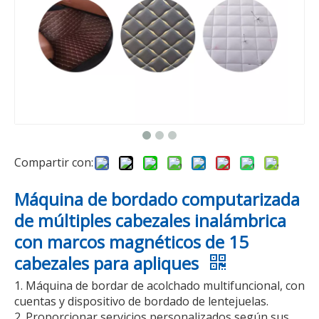
vídeo
vídeo
DS-J1204 Máquina de bordar camisetas con cuatro cabezas y 12 agujas
Máquina de bordar multicabezal computarizada de alta velocidad DS-J1206 para arte
Compartir con:
Máquina de bordado computarizada
de múltiples cabezales inalámbrica
con marcos magnéticos de 15
cabezales para apliques
1. Máquina de bordar de acolchado multifuncional, con
cuentas y dispositivo de bordado de lentejuelas.
vídeo
2. Proporcionar servicios personalizados según sus