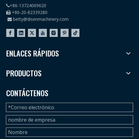
+86-13724069620

+86-20-82339280

betty@disenmachinery.com

ENLACES RÁPIDOS
PRODUCTOS
CONTÁCTENOS