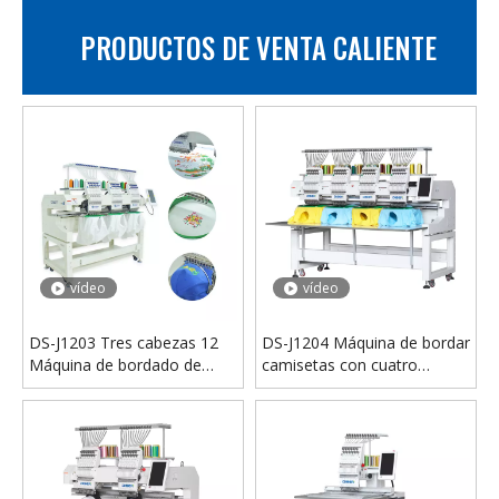
PRODUCTOS DE VENTA CALIENTE
vídeo
vídeo
Capro de bordado de 10 cabezas Cap/camiseta/prenda/máquina de bordado automático plano
Máquina de bordado Industrial de tela múltiple, 12 cabezales, 9 agujas, bordado plano con logotipo de camiseta usada
vídeo
vídeo
DS-J1203 Tres cabezas 12
DS-J1204 Máquina de bordar
Máquina de bordado de
camisetas con cuatro
agujas
cabezas y 12 agujas