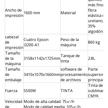
más fino,
Ancho de
fibra
1600 mm
Material
impresión
elástica de
uretano,
35%
algodón.
cabezal
Cuatro Epson
Peso de la
de
860 kg
i3200-A1
máquina
impresión
Tamaño
Tanque de
de la
3158x1142x1725mm
2.8L
tinta
máquina
Tamaño
software de
Parte
de
3410x1070x1660mm
procesamiento
superior
embalaje
de archivos
principal 6
Tinta de
Fuerza
5500W
TINTA
sublimació
CMYK
Velocidad
Modo de alta calidad: 75㎡/h
de
Modo de calidad media: 105㎡/h