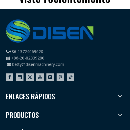
+86-13724069620

+86-20-82339280

betty@disenmachinery.com

ENLACES RÁPIDOS
PRODUCTOS