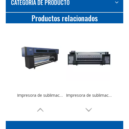
CATEGORIA DE PRODUCTO
Productos relacionados
Impresora de sublimación multifunción 3.2M I3200 cabezas para tela
Impresora de sublimación de gran formato DS2200-4, cuatro cabezales, 2,2 m, directa a la impresión textil de tela