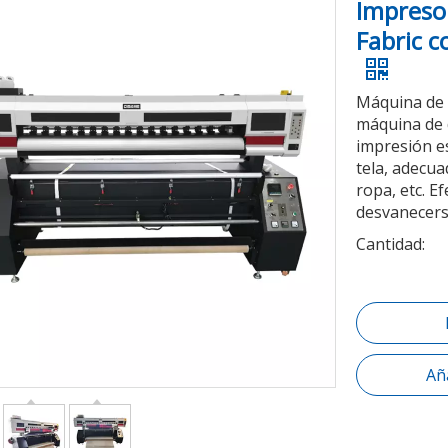
Impresor
Fabric c
Máquina de 
máquina de d
impresión e
tela, adecua
ropa, etc. E
desvanecers
Cantidad:
Aña