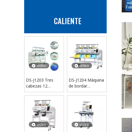
CALIENTE
DS1300-2 Impresora de anuncios de banderas digitales con cabezal doble de 1,3 m
vídeo
vídeo
DS-J1203 Tres
DS-J1204 Máquina
cabezas 12
de bordar
Máquina de
camisetas con
bordado de agujas
cuatro cabezas y
12 agujas
vídeo
vídeo
DS1300-2 Impresora de anuncios de banderas digitales con cabezal doble de 1,3 m