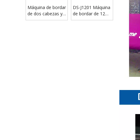
Máquina de bordar
DS-J1201 Máquina
de dos cabezas y
de bordar de 12
12 agujas DSC-
agujas de un solo
J1202
cabezal a la venta
vídeo
Impresora de banderas de gran formato DS3200 Impresora textil por sublimación de tela digital