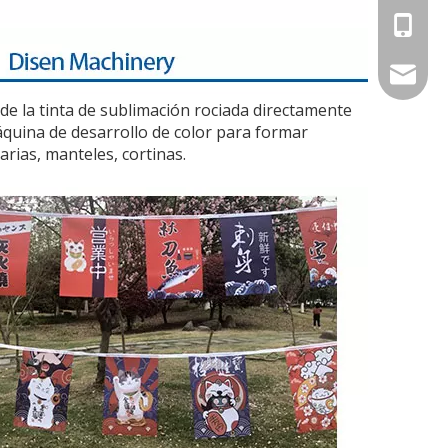
+86-13
betty@d
 de la tinta de sublimación rociada directamente
máquina de desarrollo de color para formar
arias, manteles, cortinas.