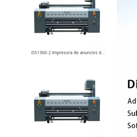
DS1300-2 Impresora de anuncios de banderas digitales con cabezal doble de 1,3 m