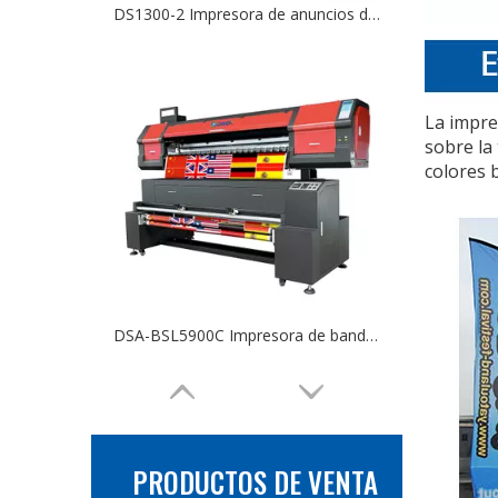
DS1300-2 Impresora de anuncios de banderas digitales con cabezal doble de 1,3 m
La impre
sobre la
colores 
DSA-BSL5900C Impresora de banderas Sublimación Banner Impresora de transferencia térmica Cabezal de impresión Epson
PRODUCTOS DE VENTA