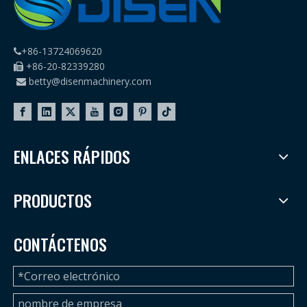
+86-13724069620

+86-20-82339280

betty@disenmachinery.com

ENLACES RÁPIDOS
PRODUCTOS
CONTÁCTENOS