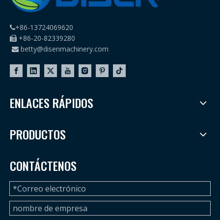
+86-13724069620

+86-20-82339280

betty@disenmachinery.com

ENLACES RÁPIDOS
PRODUCTOS
CONTÁCTENOS