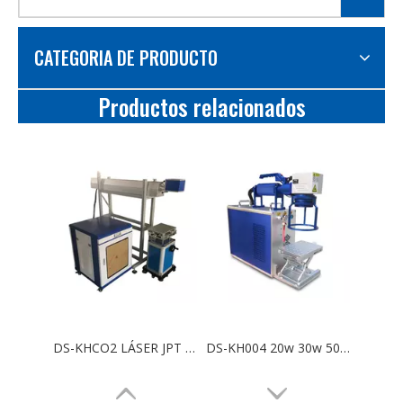
CATEGORIA DE PRODUCTO
Productos relacionados
DS-KHCO2 LÁSER JPT MOPA Color Máquina de marcado láser CO2 20W 30W 50W Marcador láser de fibra para metal y plástico con rotativo
DS-KH004 20w 30w 50w marcador láser portátil de escritorio Raycus JPT grabado profundo Máquina de marcado láser de fibra CO2