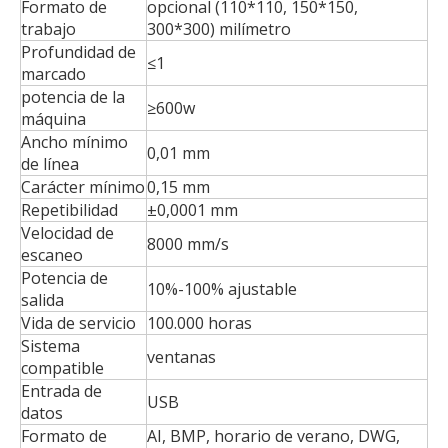
Formato de
opcional (110*110, 150*150,
trabajo
300*300) milímetro
Profundidad de
≤1
marcado
potencia de la
≥600w
máquina
Ancho mínimo
0,01 mm
de línea
Carácter mínimo
0,15 mm
Repetibilidad
±0,0001 mm
Velocidad de
8000 mm/s
escaneo
Potencia de
10%-100% ajustable
salida
Vida de servicio
100.000 horas
Sistema
ventanas
compatible
Entrada de
USB
datos
Formato de
AI, BMP, horario de verano, DWG,