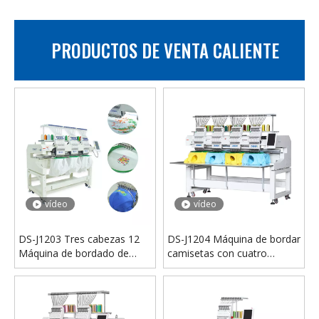
PRODUCTOS DE VENTA CALIENTE
Máquina de marcado láser de CO2 de fibra, tipo portátil, DS-KH002, escritorio dividido, 20w, 30w, 50w, con giratorio para anillo de joyería de Metal
Máquina de marcado láser de fibra de escritorio DS-KH001 20W 30W 50W con rotativo
vídeo
vídeo
DS-J1203 Tres cabezas 12
DS-J1204 Máquina de bordar
Máquina de bordado de
camisetas con cuatro
agujas
cabezas y 12 agujas