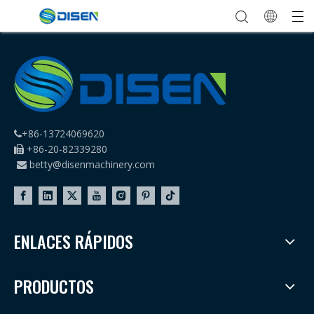
+86-13724069620

+86-20-82339280

betty@disenmachinery.com

ENLACES RÁPIDOS
PRODUCTOS