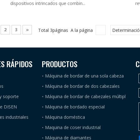
dispositivos intrincados que combin...
re
2
3
»
Total 3páginas A la página
Determinació
ES RÁPIDOS
PRODUCTOS
C
Máquina de bordar de una sola cabeza
os
Máquina de bordar de dos cabezales
Máquina de bordar de cabezales múltiples
 y soporte
de DISEN
Máquina de bordado especial
es industriales
Máquina doméstica
Maquina de coser industrial
Máquina de diamantes