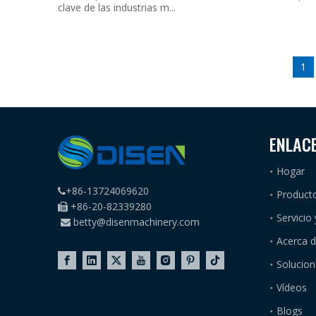
clave de las industrias m...
1
ENLAC
Hogar
+86-13724069620

Product
+86-20-82339280

Servicio
betty@disenmachinery.com

Acerca 
Solucion
Vídeos
Blogs