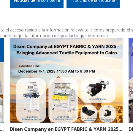
Noticias de la compañía
Noticias de la Industria
lita el acceso rápido a la información relevante. Hemos preparado el 
nder mejor la información del producto que le interesa.
es de bordado para camisetas, sudaderas con capucha y mezclilla utilizando máquinas de bordar computarizadas
Disen Company en EGYPT FABRIC & YARN 2025: traerá equipos textiles avanzados a El Cairo