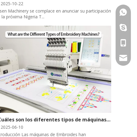
2025-10-22
sen Machinery se complace en anunciar su participación
+86-13
 la próxima Nigeria T...
+86-13
+86-13
betty@d
¿Cuáles son los diferentes tipos de máquinas de bordado?
2025-06-10
troducción Las máquinas de Embroides han