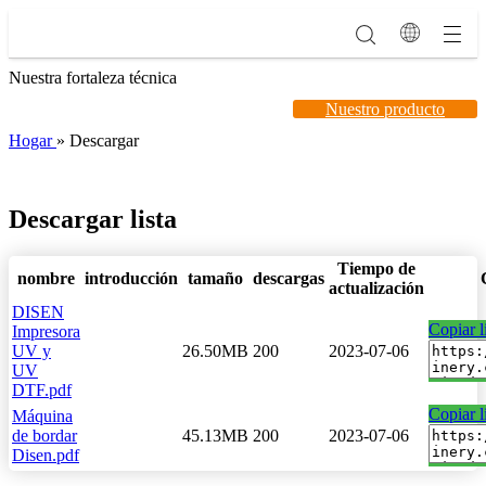
Nuestra fortaleza técnica
Nuestro producto
Hogar
»
Descargar
Descargar lista
Tiempo de
nombre
introducción
tamaño
descargas
actualización
DISEN
Copiar l
Impresora
UV y
26.50MB
200
2023-07-06
UV
DTF.pdf
Copiar l
Máquina
de bordar
45.13MB
200
2023-07-06
Disen.pdf