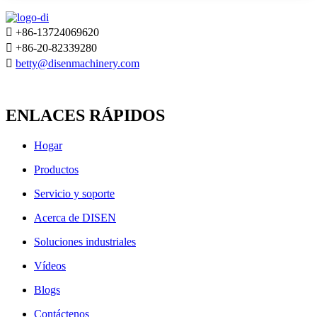

+86-13724069620

+86-20-82339280

betty@disenmachinery.com
ENLACES RÁPIDOS
Hogar
Productos
Servicio y soporte
Acerca de DISEN
Soluciones industriales
Vídeos
Blogs
Contáctenos