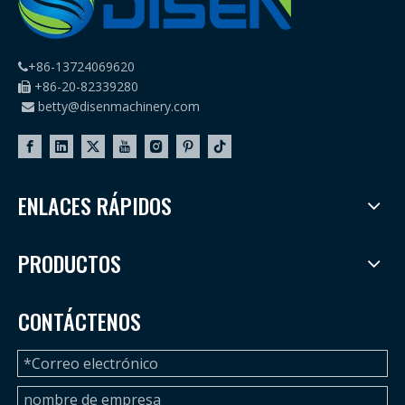
+86-13724069620

+86-20-82339280

betty@disenmachinery.com

ENLACES RÁPIDOS
PRODUCTOS
CONTÁCTENOS